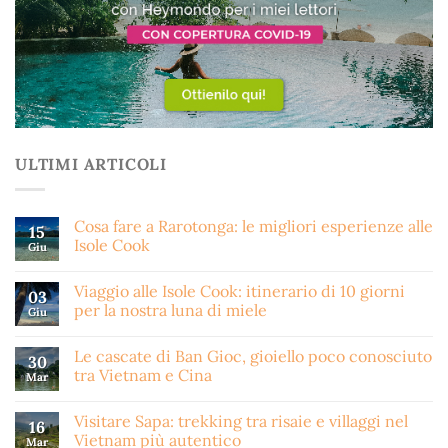
ULTIMI ARTICOLI
Cosa fare a Rarotonga: le migliori esperienze alle
15
Isole Cook
Giu
Viaggio alle Isole Cook: itinerario di 10 giorni
03
per la nostra luna di miele
Giu
Le cascate di Ban Gioc, gioiello poco conosciuto
30
tra Vietnam e Cina
Mar
Visitare Sapa: trekking tra risaie e villaggi nel
16
Vietnam più autentico
Mar