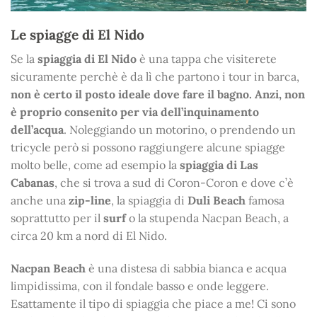
Le spiagge di El Nido
Se la
spiaggia di El Nido
è una tappa che visiterete
sicuramente perchè è da lì che partono i tour in barca,
non è certo il posto ideale dove fare il bagno. Anzi, non
è proprio consenito per via dell’inquinamento
dell’acqua
. Noleggiando un motorino, o prendendo un
tricycle però si possono raggiungere alcune spiagge
molto belle, come ad esempio la
spiaggia di Las
Cabanas
, che si trova a sud di Coron-Coron e dove c’è
anche una
zip-line
, la spiaggia di
Duli Beach
famosa
soprattutto per il
surf
o la stupenda Nacpan Beach, a
circa 20 km a nord di El Nido.
Nacpan Beach
è una distesa di sabbia bianca e acqua
limpidissima, con il fondale basso e onde leggere.
Esattamente il tipo di spiaggia che piace a me! Ci sono