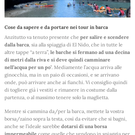
Cose da sapere e da portare nei tour in barca
Anzitutto va tenuto presente che
per salire e scendere
dalla barca
, sia alla spiaggia di El Nido, che in tutte le
altre tappe “a terra”,
le barche si fermano ad una decina
di metri dalla riva e si deve quindi camminare
nell’acqua per un po’
. Mediamente l’acqua arriva alle
ginocchia, ma in un paio di occasioni, e se arrivano
onde, può arrivare anche ai fianchi. Vi consiglio quindi
di togliere già i vestiti e rimanere in costume dalla
partenza, o al massimo tenere solo la maglietta.
Mentre si cammina da/per la barca, mettete la vostra
borsa/zaino sopra la testa, così da evitare che si bagni,
anche se l’ideale sarebbe
dotarsi di una borsa
impermeabile
come quelle che vendono in spiaggia per