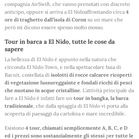
compagnia AirSwift, che vanno prenotati con discreto
anticipo, oppure si arriva a El Nidoaffrontando circa
4
ore di traghetto dall’isola di Coron
su un mare che
però mi dicono essere spesso molto mosso.
Tour in barca a El Nido, tutte le cose da
sapere
La bellezza di El Nido è appunto nella natura che
circonda El Nido Town, e nella spettacolare baia di
Bacuit, costellata di
isolotti di rocce calcaree ricoperti
di vegetazione lussureggainte e fondali ricchi di pesci
che nuotano in acque cristalline
. L’attività principale da
fare a El Nido è infatti fare un
tour in bangka, la barca
tradizionale
, che dalla spiaggia di El Nido vi porta alla
scoperta di paesaggi da cartolina e mare incredibile.
Esistono
4 tour, chiamati semplicemente A, B, C, e D
ed i prezzi sono sostanzialmente gli stessi
p
er tutte le