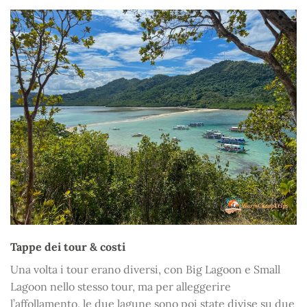
Tappe dei tour & costi
Una volta i tour erano diversi, con Big Lagoon e Small
Lagoon nello stesso tour, ma per alleggerire
l’affollamento, le due lagune sono poi state divise su due