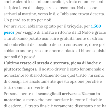
anche alcuni localini con tavolini, sdraio ed ombrelloni:
la tipica idea di spiaggia relax insomma. Noi ci sono
arrivati al mattino, verso le 8, e l’abbiamo trovta deserta.
Un paradiso tutto per noi!
Per arrivarci abbiamo optato per il
tricycle
, per
1.500
pesos
per viaggio di andata e ritorno da El Nido e grazie
a lui abbiamo potuto usufruire gratuitamente di sdraio
ed ombrelloni del localino del suo conoscente, dove poi
abbiamo anche preso un enorme piatto di bihon squisiti
per soli 60 pesos!
L’ultimo tratto di strada è sterrata, piena di buche e
piuttosto fangosa
. Il nostro driver è stato fenomenale e
nonostante lo sballottolamento dei quel tratto, mi sento
di consigliare assolutamente questa opzione perchè è
tutto sommato divertente!
Personalmente mi
sconsiglio di arrivare a Nacpan in
motorino
, a meno che non mettiate in conto il rischio
di cadere….il tratto finale è veramente dissestato e se ha