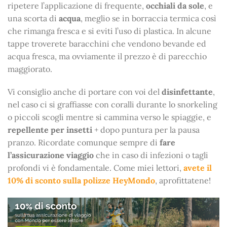
ripetere l’applicazione di frequente,
occhiali da sole
, e
una scorta di
acqua
, meglio se in borraccia termica così
che rimanga fresca e si eviti l’uso di plastica. In alcune
tappe troverete baracchini che vendono bevande ed
acqua fresca, ma ovviamente il prezzo è di parecchio
maggiorato.
Vi consiglio anche di portare con voi del
disinfettante
,
nel caso ci si graffiasse con coralli durante lo snorkeling
o piccoli scogli mentre si cammina verso le spiaggie, e
repellente per insetti
+ dopo puntura per la pausa
pranzo. Ricordate comunque sempre di
fare
l’assicurazione viaggio
che in caso di infezioni o tagli
profondi vi è fondamentale. Come miei lettori,
avete il
10% di sconto sulla polizze HeyMondo
, aprofittatene!