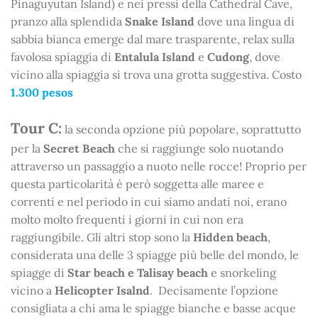
Pinaguyutan Island) e nei pressi della Cathedral Cave,
pranzo alla splendida
Snake Island
dove una lingua di
sabbia bianca emerge dal mare trasparente, relax sulla
favolosa spiaggia di
Entalula Island
e
Cudong
, dove
vicino alla spiaggia si trova una grotta suggestiva. Costo
1.300 pesos
Tour C:
la seconda opzione più popolare, soprattutto
per la
Secret Beach
che si raggiunge solo nuotando
attraverso un passaggio a nuoto nelle rocce! Proprio per
questa particolarità è però soggetta alle maree e
correnti e nel periodo in cui siamo andati noi, erano
molto molto frequenti i giorni in cui non era
raggiungibile. Gli altri stop sono la
Hidden beach
,
considerata una delle 3 spiagge più belle del mondo, le
spiagge di
Star beach e Talisay beach
e snorkeling
vicino a
Helicopter Isalnd
. Decisamente l’opzione
consigliata a chi ama le spiagge bianche e basse acque