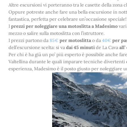
Altre escursioni vi porteranno tra le casette della zona
Oppure potreste anche fare una bella escursione in not
fantastica, perfetta per celebrare un’occasione speciale!
I
prezzi per noleggiare una motoslitta a Madesimo
vari
mezzo o salire sulla motoslitta con l’istruttore.
I prezzi partono da
85€
per motoslitta
o da
40€
per pa
dell’escursione scelta: si va
dai 45 minuti
de La Cava
all’
Per chi è ha già un po’ più esperto è possibile anche far
Valtellina durante le quali imparare tecniche divertenti 
esperienza, Madesimo è il posto giusto per noleggiare un