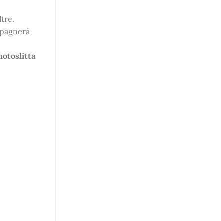
tre.
mpagnerà
motoslitta