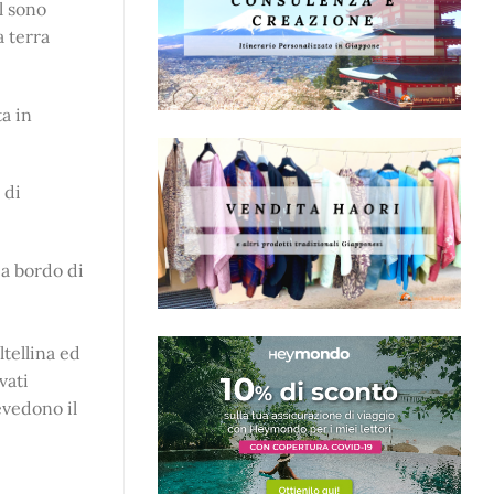
l sono
la terra
a in
 di
 a bordo di
ltellina ed
vati
evedono il