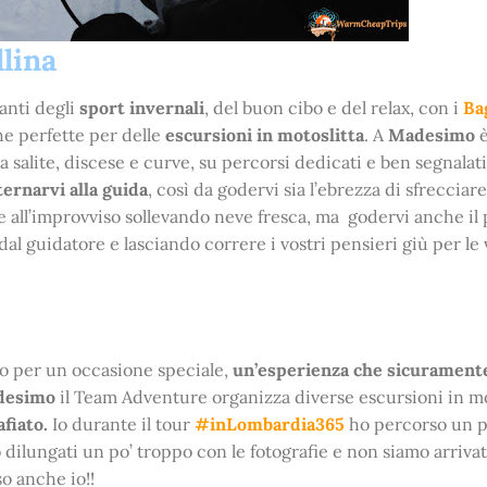
llina
anti degli
sport invernali
, del buon cibo e del relax, con i
Ba
he perfette per delle
escursioni in motoslitta
. A
Madesimo
è
a salite, discese e curve, su percorsi dedicati e ben segnalati
ternarvi alla guida
, così da godervi sia l’ebrezza di sfrecciare
re all’improvviso sollevando neve fresca, ma godervi anche il
l guidatore e lasciando correre i vostri pensieri giù per le 
o per un occasione speciale,
un’esperienza che sicurament
desimo
il Team Adventure organizza diverse escursioni in mot
fiato.
Io durante il tour
#inLombardia365
ho percorso un 
dilungati un po’ troppo con le fotografie e non siamo arrivat
o anche io!!