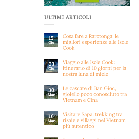
ULTIMI ARTICOLI
Cosa fare a Rarotonga: le
15
migliori esperienze alle Isole
Giu
Cook
Viaggio alle Isole Cook:
03
itinerario di 10 giorni per la
Giu
nostra luna di miele
Le cascate di Ban Gioc,
30
gioiello poco conosciuto tra
Mar
Vietnam e Cina
Visitare Sapa: trekking tra
16
risaie e villaggi nel Vietnam
Mar
più autentico