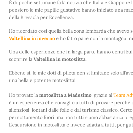
È di poche settimane fa la notizia che Italia e Giappone 
pensiero le mie papille gustative hanno iniziato una mac
della Bresaola per Eccellenza.
Ho ricordato così quella bella zona lombarda che avevo se
Valtellina in inverno
e ho fatto pace con la montagna in
Una delle esperienze che in larga parte hanno contribuit
scoprire la
Valtellina in motoslitta
.
Ebbene sì, le mie doti di pilota non si limitano solo all’av
una bella e potente motoslitta!
Ho provato la
motoslitta a Madesimo
, grazie al
Team Ad
è un’esperienza che consiglio a tutti di provare perchè 
silenziosi, lontani dalle folle e dal turismo classico. Ce
pernottamento fuori, ma non tutti siamo abbastanza prep
L’escursione in motoslitta è invece adatta a tutti, per gu