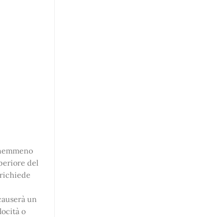
o nemmeno
periore del
 richiede
 causerà un
locità o