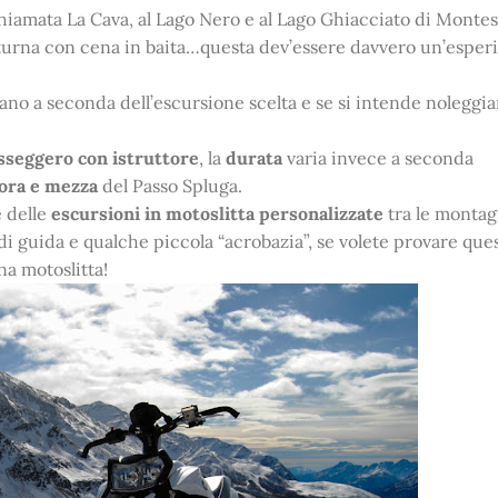
 chiamata La Cava, al Lago Nero e al Lago Ghiacciato di Monte
turna con cena in baita…questa dev’essere davvero un’esper
ano a seconda dell’escursione scelta e se si intende noleggi
sseggero con istruttore
, la
durata
varia invece a seconda
 ora e mezza
del Passo Spluga.
e delle
escursioni in motoslitta personalizzate
tra le montag
di guida e qualche piccola “acrobazia”, se volete provare ques
a motoslitta!