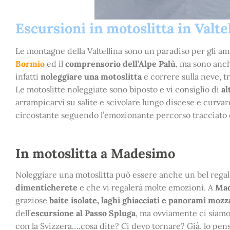
Escursioni in motoslitta in Valte
Le montagne della Valtellina sono un paradiso per gli am
Bormio
ed il
comprensorio dell’Alpe Palù
, ma sono anc
infatti
noleggiare una motoslitta
e correre sulla neve, tr
Le motoslitte noleggiate sono biposto e vi consiglio di
al
arrampicarvi su salite e scivolare lungo discese e curva
circostante seguendo l’emozionante percorso tracciato da
In motoslitta a Madesimo
Noleggiare una motoslitta può essere anche un bel regal
dimenticherete
e che vi regalerà molte emozioni. A
Ma
graziose
baite isolate, laghi ghiacciati e panorami mozza
dell’
escursione al Passo Spluga
, ma ovviamente ci siamo 
con la Svizzera….cosa dite? Ci devo tornare? Già, lo pens