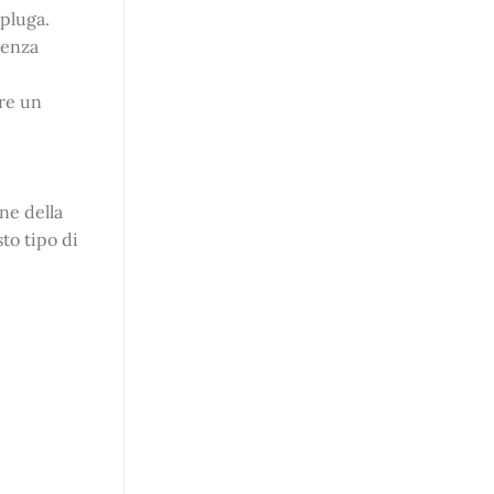
spluga.
ienza
are un
ne della
to tipo di