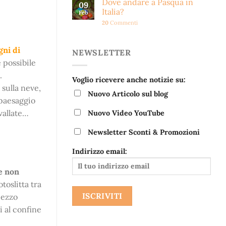
Dove andare a Pasqua in
09
Italia?
Feb
20
Commenti
gni di
NEWSLETTER
 possibile
.
Voglio ricevere anche notizie su:
 sulla neve,
Nuovo Articolo sul blog
 paesaggio
vallate…
Nuovo Video YouTube
Newsletter Sconti & Promozioni
Indirizzo email:
e non
oslitta tra
pezzo
i al confine