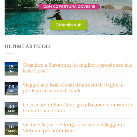
ULTIMI ARTICOLI
Cosa fare a Rarotonga: le migliori esperienze alle
15
Isole Cook
Giu
Viaggio alle Isole Cook: itinerario di 10 giorni
03
per la nostra luna di miele
Giu
Le cascate di Ban Gioc, gioiello poco conosciuto
30
tra Vietnam e Cina
Mar
Visitare Sapa: trekking tra risaie e villaggi nel
16
Vietnam più autentico
Mar