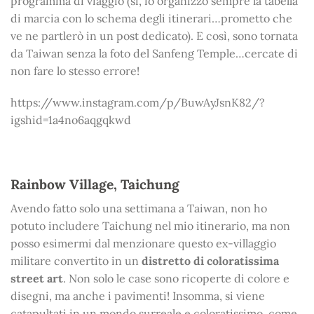
programma di viaggio (sì, io organizzo sempre la tabella
di marcia con lo schema degli itinerari…prometto che
ve ne partlerò in un post dedicato). E così, sono tornata
da Taiwan senza la foto del Sanfeng Temple…cercate di
non fare lo stesso errore!
https://www.instagram.com/p/BuwAyJsnK82/?
igshid=1a4no6aqgqkwd
Rainbow Village, Taichung
Avendo fatto solo una settimana a Taiwan, non ho
potuto includere Taichung nel mio itinerario, ma non
posso esimermi dal menzionare questo ex-villaggio
militare convertito in un
distretto di coloratissima
street art
. Non solo le case sono ricoperte di colore e
disegni, ma anche i pavimenti! Insomma, si viene
catapultati in un mondo surreale e coloratissimo, come