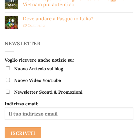
16
Vietnam più autentico
Mar
Dove andare a Pasqua in Italia?
09
Feb
20
Commenti
NEWSLETTER
Voglio ricevere anche notizie su:
Nuovo Articolo sul blog
Nuovo Video YouTube
Newsletter Sconti & Promozioni
Indirizzo email: