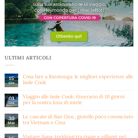
ULTIMI ARTICOLI
Cosa fare a Rarotonga: le migliori esperienze alle
15
Isole Cook
Giu
Viaggio alle Isole Cook: itinerario di 10 giorni
03
per la nostra luna di miele
Giu
Le cascate di Ban Gioc, gioiello poco conosciuto
30
tra Vietnam e Cina
Mar
Visitare Sapa: trekking tra risaie e villaggi nel