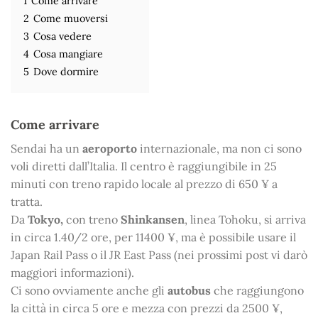
1
Come arrivare
2
Come muoversi
3
Cosa vedere
4
Cosa mangiare
5
Dove dormire
Come arrivare
Sendai ha un
aeroporto
internazionale, ma non ci sono
voli diretti dall’Italia. Il centro è raggiungibile in 25
minuti con treno rapido locale al prezzo di 650 ¥ a
tratta.
Da
Tokyo,
con treno
Shinkansen
, linea Tohoku, si arriva
in circa 1.40/2 ore, per 11400 ¥, ma è possibile usare il
Japan Rail Pass o il JR East Pass (nei prossimi post vi darò
maggiori informazioni).
Ci sono ovviamente anche gli
autobus
che raggiungono
la città in circa 5 ore e mezza con prezzi da 2500 ¥,