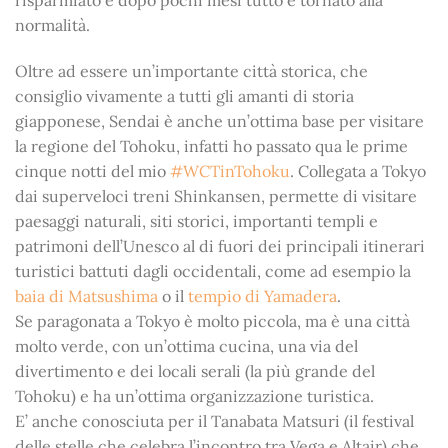
risparmiato e dopo pochi mesi tutto è tornato alla
normalità.
Oltre ad essere un’importante città storica, che
consiglio vivamente a tutti gli amanti di storia
giapponese, Sendai è anche un’ottima base per visitare
la regione del Tohoku, infatti ho passato qua le prime
cinque notti del mio
#WCTinTohoku
. Collegata a Tokyo
dai superveloci treni Shinkansen, permette di visitare
paesaggi naturali, siti storici, importanti templi e
patrimoni dell’Unesco al di fuori dei principali itinerari
turistici battuti dagli occidentali, come ad esempio la
baia di Matsushima
o il
tempio di Yamadera
.
Se paragonata a Tokyo è molto piccola, ma è una città
molto verde, con un’ottima cucina, una via del
divertimento e dei locali serali (la più grande del
Tohoku) e ha un’ottima organizzazione turistica.
E’ anche conosciuta per il Tanabata Matsuri (il festival
delle stelle che celebra l’incontro tra Vega e Altair) che