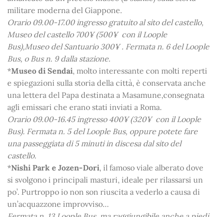
militare moderna del Giappone.
Orario 09.00-17.00 ingresso gratuito al sito del castello,
Museo del castello 700¥ (500
¥ con il Loople
Bus),Museo del Santuario 300
¥
. Fermata n. 6 del Loople
Bus, o Bus n. 9 dalla stazione.
*
Museo di Sendai
, molto interessante con molti reperti
e spiegazioni sulla storia della città, è conservata anche
una lettera del Papa destinata a Masamune,consegnata
agli emissari che erano stati inviati a Roma.
Orario 09.00-16.45 ingresso 400¥ (320
¥ con il Loople
Bus)
. Fermata n. 5 del Loople Bus, oppure potete fare
una passeggiata di 5 minuti in discesa dal sito del
castello.
*
Nishi Park e Jozen-Dori
, il famoso viale alberato dove
si svolgono i principali masturi, ideale per rilassarsi un
po’. Purtroppo io non son riuscita a vederlo a causa di
un’acquazzone improvviso…
Fermata n. 13 Loople Bus, ma raggiungibile anche a piedi