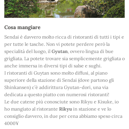
Cosa mangiare
Sendai è davvero molto ricca di ristoranti di tutti i tipi e
per tutte le tasche. Non vi potete perdere però la
specialità del luogo, il
Gyutan
, ovvero lingua di bue
grigliata. La potete trovare sia semplicemente grigliata o
anche immersa in diversi tipi di salse e sughi.
I ristoranti di Guytan sono molto diffusi, al piano
superiore della stazione di Sendai (dove partono gli
Shinkansen) c’è addirittura Gyutan-dori, una via
dedicata a questo piatto con numerosi ristoranti!
Le due catene più conosciute sono Rikyu e Kisuke, io
ho mangiato al ristorante
Rikyu
in stazione e ve lo
consiglio davvero, in due per cena abbiamo speso circa
4000¥