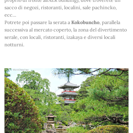
proprio di fronte all’AER building), dove troverete un
sacco di negozi, ristoranti, localini, sale pachincko,
ecc…
Potrete poi passare la serata a
Kokobuncho
, parallela
successiva al mercato coperto, la zona del divertimento
serale, con locali, ristoranti, izakaya e diversi locali
notturni.