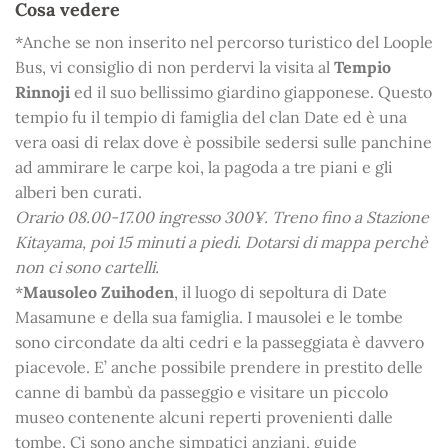
Cosa vedere
*Anche se non inserito nel percorso turistico del Loople
Bus, vi consiglio di non perdervi la visita al
Tempio
Rinnoji
ed il suo bellissimo giardino giapponese. Questo
tempio fu il tempio di famiglia del clan Date ed è una
vera oasi di relax dove è possibile sedersi sulle panchine
ad ammirare le carpe koi, la pagoda a tre piani e gli
alberi ben curati.
Orario 08.00-17.00 ingresso 300¥. Treno fino a Stazione
Kitayama, poi 15 minuti a piedi. Dotarsi di mappa perchè
non ci sono cartelli.
*
Mausoleo Zuihoden
, il luogo di sepoltura di Date
Masamune e della sua famiglia. I mausolei e le tombe
sono circondate da alti cedri e la passeggiata è davvero
piacevole. E’ anche possibile prendere in prestito delle
canne di bambù da passeggio e visitare un piccolo
museo contenente alcuni reperti provenienti dalle
tombe. Ci sono anche simpatici anziani, guide