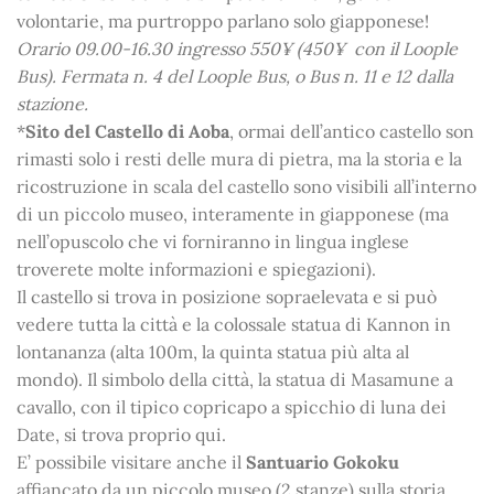
volontarie, ma purtroppo parlano solo giapponese!
Orario 09.00-16.30 ingresso 550¥ (450
¥ con il Loople
Bus)
. Fermata n. 4 del Loople Bus, o Bus n. 11 e 12 dalla
stazione.
*
Sito del Castello di Aoba
, ormai dell’antico castello son
rimasti solo i resti delle mura di pietra, ma la storia e la
ricostruzione in scala del castello sono visibili all’interno
di un piccolo museo, interamente in giapponese (ma
nell’opuscolo che vi forniranno in lingua inglese
troverete molte informazioni e spiegazioni).
Il castello si trova in posizione sopraelevata e si può
vedere tutta la città e la colossale statua di Kannon in
lontananza (alta 100m, la quinta statua più alta al
mondo). Il simbolo della città, la statua di Masamune a
cavallo, con il tipico copricapo a spicchio di luna dei
Date, si trova proprio qui.
E’ possibile visitare anche il
Santuario Gokoku
affiancato da un piccolo museo (2 stanze) sulla storia