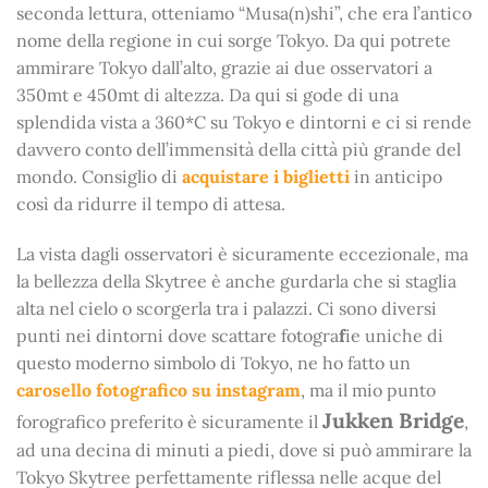
seconda lettura, otteniamo “Musa(n)shi”, che era l’antico
nome della regione in cui sorge Tokyo. Da qui potrete
ammirare Tokyo dall’alto, grazie ai due osservatori a
350mt e 450mt di altezza. Da qui si gode di una
splendida vista a 360*C su Tokyo e dintorni e ci si rende
davvero conto dell’immensità della città più grande del
mondo. Consiglio di
acquistare i biglietti
in anticipo
così da ridurre il tempo di attesa.
La vista dagli osservatori è sicuramente eccezionale, ma
la bellezza della Skytree è anche gurdarla che si staglia
alta nel cielo o scorgerla tra i palazzi. Ci sono diversi
punti nei dintorni dove scattare fotogra
f
ie uniche di
questo moderno simbolo di Tokyo, ne ho fatto un
carosello fotografico su instagram
, ma il mio punto
Jukken Bridge
forografico preferito è sicuramente il
,
ad una decina di minuti a piedi, dove si può ammirare la
Tokyo Skytree perfettamente riflessa nelle acque del