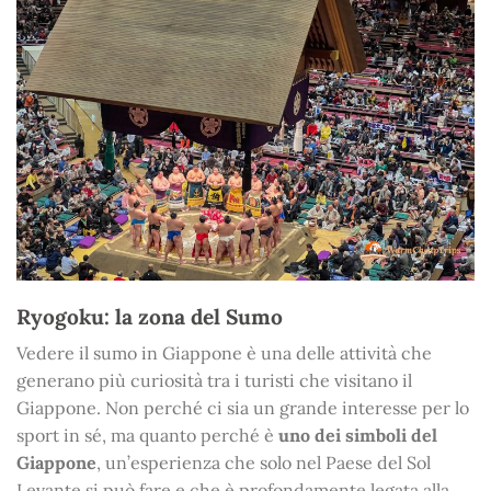
Ryogoku: la zona del Sumo
Vedere il sumo in Giappone è una delle attività che
generano più curiosità tra i turisti che visitano il
Giappone. Non perché ci sia un grande interesse per lo
sport in sé, ma quanto perché è
uno dei simboli del
Giappone
, un’esperienza che solo nel Paese del Sol
Levante si può fare e che è profondamente legata alla