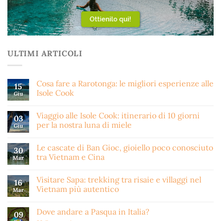
ULTIMI ARTICOLI
Cosa fare a Rarotonga: le migliori esperienze alle
15
Isole Cook
Giu
Viaggio alle Isole Cook: itinerario di 10 giorni
03
per la nostra luna di miele
Giu
Le cascate di Ban Gioc, gioiello poco conosciuto
30
tra Vietnam e Cina
Mar
Visitare Sapa: trekking tra risaie e villaggi nel
16
Vietnam più autentico
Mar
Dove andare a Pasqua in Italia?
09