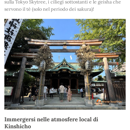
sulla Tokyo Skytree, i ciliegi sottostanti e le geisha che
servono il tè (solo nel periodo dei sakura)!
Immergersi nelle atmosfere local di
Kinshicho