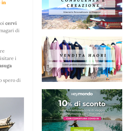
 in
uoi
cervi
 magari di
tre
isitare i
asuga
o spero di