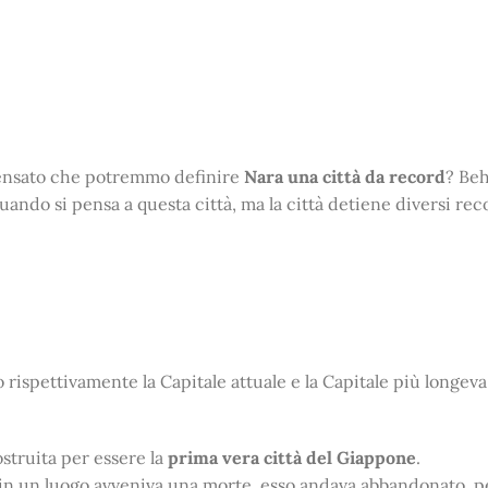
pensato che potremmo definire
Nara una città da record
? Beh
ando si pensa a questa città, ma la città detiene diversi rec
 rispettivamente la Capitale attuale e la Capitale più longeva
struita per essere la
prima vera città del Giappone
.
 in un luogo avveniva una morte, esso andava abbandonato, p