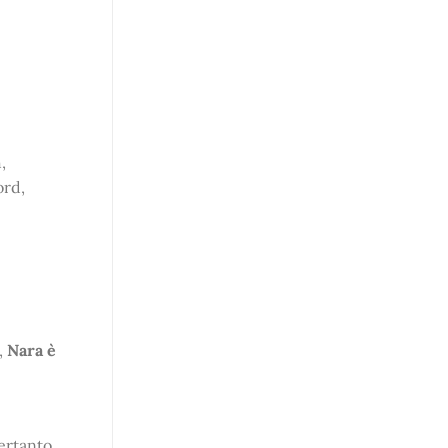
,
ord,
,
Nara è
ertanto