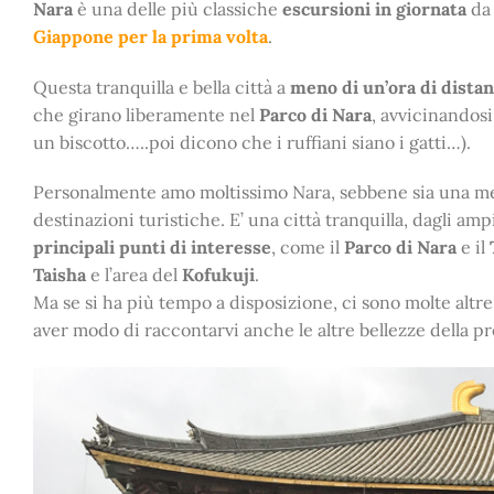
Nara
è una delle più classiche
escursioni in giornata
da 
Giappone per la prima volta
.
Questa tranquilla e bella città a
meno di un’ora di dista
che girano liberamente nel
Parco di Nara
, avvicinandosi
un biscotto…..poi dicono che i ruffiani siano i gatti…).
Personalmente amo moltissimo Nara, sebbene sia una meta 
destinazioni turistiche. E’ una città tranquilla, dagli ampi
principali punti di interesse
, come il
Parco di Nara
e il
Taisha
e l’area del
Kofukuji
.
Ma se si ha più tempo a disposizione, ci sono molte altre
aver modo di raccontarvi anche le altre bellezze della pr