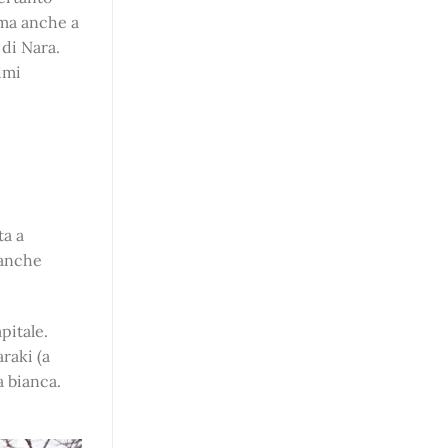
 ma anche a
 di Nara.
imi
ta a
 anche
pitale.
raki (a
a bianca.