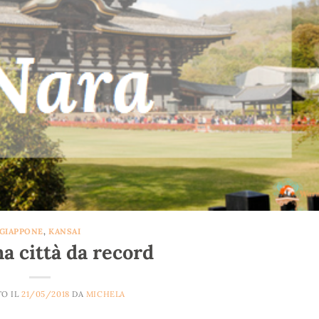
GIAPPONE
,
KANSAI
a città da record
TO IL
21/05/2018
DA
MICHELA