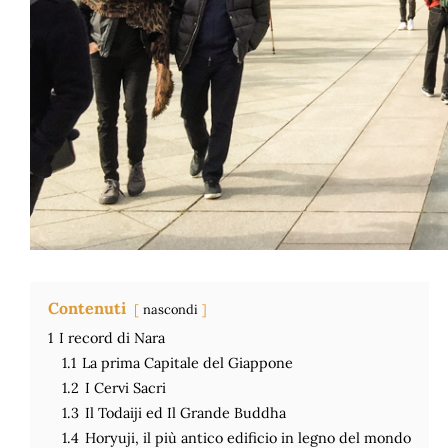
Contenuti
nascondi
1
I record di Nara
1.1
La prima Capitale del Giappone
1.2
I Cervi Sacri
1.3
Il Todaiji ed Il Grande Buddha
1.4
Horyuji, il più antico edificio in legno del mondo