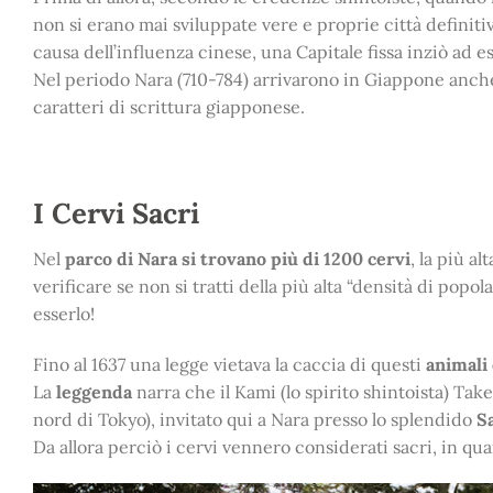
non si erano mai sviluppate vere e proprie città definit
causa dell’influenza cinese, una Capitale fissa inziò ad 
Nel periodo Nara (710-784) arrivarono in Giappone anche 
caratteri di scrittura giapponese.
I Cervi Sacri
Nel
parco di Nara si trovano più di 1200 cervi
, la più a
verificare se non si tratti della più alta “densità di pop
esserlo!
Fino al 1637 una legge vietava la caccia di questi
animali 
La
leggenda
narra che il Kami (lo spirito shintoista) Ta
nord di Tokyo), invitato qui a Nara presso lo splendido
S
Da allora perciò i cervi vennero considerati sacri, in qu