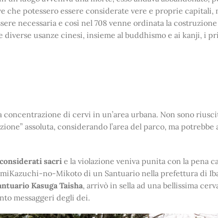
ive che potessero essere considerate vere e proprie capitali,
essere necessaria e così nel 708 venne ordinata la costruzione
diverse usanze cinesi, insieme al buddhismo e ai kanji, i pr
lta concentrazione di cervi in un’area urbana. Non sono riusci
olazione” assoluta, considerando l’area del parco, ma potrebbe
considerati sacri
e la violazione veniva punita con la pena ca
kemiKazuchi-no-Mikoto di un Santuario nella prefettura di Iba
antuario Kasuga Taisha
, arrivò in sella ad una bellissima cerv
anto messaggeri degli dei.