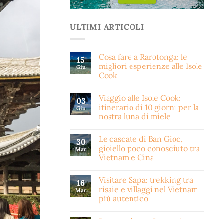
ULTIMI ARTICOLI
Cosa fare a Rarotonga: le
15
migliori esperienze alle Isole
Giu
Cook
Viaggio alle Isole Cook:
03
itinerario di 10 giorni per la
Giu
nostra luna di miele
Le cascate di Ban Gioc,
30
gioiello poco conosciuto tra
Mar
Vietnam e Cina
Visitare Sapa: trekking tra
16
risaie e villaggi nel Vietnam
Mar
più autentico