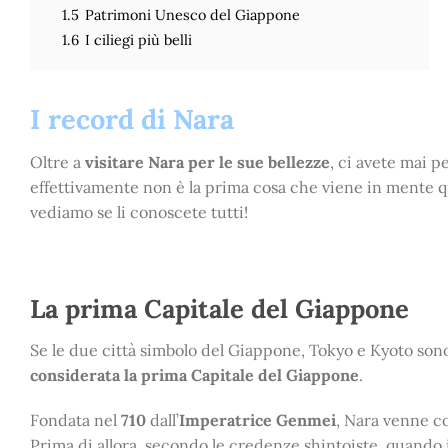
1.5
Patrimoni Unesco del Giappone
1.6
I ciliegi più belli
I record di Nara
Oltre a
visitare Nara per le sue bellezze
, ci avete mai 
effettivamente non è la prima cosa che viene in mente qu
vediamo se li conoscete tutti!
La prima Capitale del Giappone
Se le due città simbolo del Giappone, Tokyo e Kyoto sono
considerata la prima Capitale del Giappone
.
Fondata nel
710
dall’
Imperatrice Genmei
, Nara venne co
Prima di allora, secondo le credenze shintoiste, quando