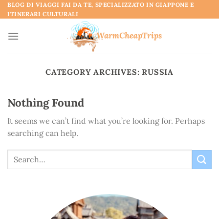
Skip
BLOG DI VIAGGI FAI DA TE, SPECIALIZZATO IN GIAPPONE E
ITINERARI CULTURALI
to
content
CATEGORY ARCHIVES:
RUSSIA
Nothing Found
It seems we can’t find what you’re looking for. Perhaps
searching can help.