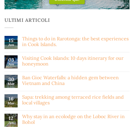
ULTIMI ARTICOLI
Things to do in Rarotonga: the best experiences
15
in Cook Islands.
Jun
Visiting Cook Islands: 10 days itinerary for our
03
honeymoon
Jun
Ban Gioc Waterfalls: a hidden gem between
30
Vietnam and China
Mar
Sapa: trekking among terraced rice fields and
16
local villages
Mar
Why stay in an ecolodge on the Loboc River in
12
Bohol
Jan