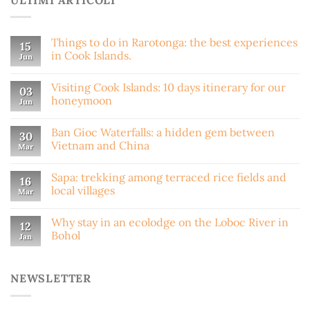
Things to do in Rarotonga: the best experiences
15
in Cook Islands.
Jun
Visiting Cook Islands: 10 days itinerary for our
03
honeymoon
Jun
Ban Gioc Waterfalls: a hidden gem between
30
Vietnam and China
Mar
Sapa: trekking among terraced rice fields and
16
local villages
Mar
Why stay in an ecolodge on the Loboc River in
12
Bohol
Jan
NEWSLETTER