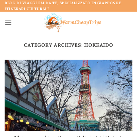
Skip
BLOG DI VIAGGI FAI DA TE, SPECIALIZZATO IN GIAPPONE E
ITINERARI CULTURALI
to
content
CATEGORY ARCHIVES:
HOKKAIDO