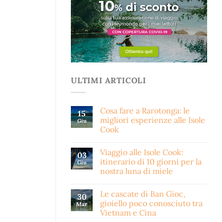
ULTIMI ARTICOLI
Cosa fare a Rarotonga: le
15
migliori esperienze alle Isole
Giu
Cook
Viaggio alle Isole Cook:
03
itinerario di 10 giorni per la
Giu
nostra luna di miele
Le cascate di Ban Gioc,
30
gioiello poco conosciuto tra
Mar
Vietnam e Cina