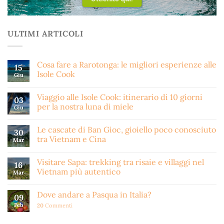
ULTIMI ARTICOLI
Cosa fare a Rarotonga: le migliori esperienze alle
15
Isole Cook
Giu
Viaggio alle Isole Cook: itinerario di 10 giorni
03
per la nostra luna di miele
Giu
Le cascate di Ban Gioc, gioiello poco conosciuto
30
tra Vietnam e Cina
Mar
Visitare Sapa: trekking tra risaie e villaggi nel
16
Vietnam più autentico
Mar
Dove andare a Pasqua in Italia?
09
Feb
20
Commenti