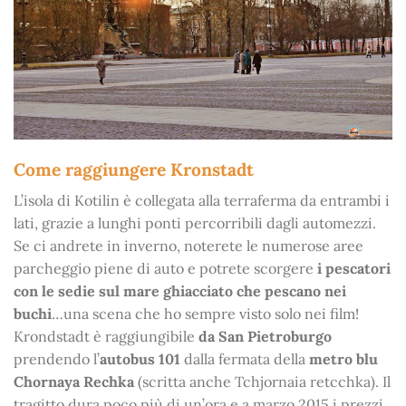
Come raggiungere Kronstadt
L’isola di Kotilin è collegata alla terraferma da entrambi i
lati, grazie a lunghi ponti percorribili dagli automezzi.
Se ci andrete in inverno, noterete le numerose aree
parcheggio piene di auto e potrete scorgere
i pescatori
con le sedie sul mare ghiacciato che pescano nei
buchi
…una scena che ho sempre visto solo nei film!
Krondstadt è raggiungibile
da San Pietroburgo
prendendo l’
autobus 101
dalla fermata della
metro blu
Chornaya Rechka
(scritta anche Tchjornaia retcchka). Il
tragitto dura poco più di un’ora e a marzo 2015 i prezzi