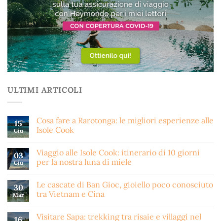
ULTIMI ARTICOLI
Cosa fare a Rarotonga: le migliori esperienze alle
15
Isole Cook
Giu
Viaggio alle Isole Cook: itinerario di 10 giorni
03
per la nostra luna di miele
Giu
Le cascate di Ban Gioc, gioiello poco conosciuto
30
tra Vietnam e Cina
Mar
Visitare Sapa: trekking tra risaie e villaggi nel
16