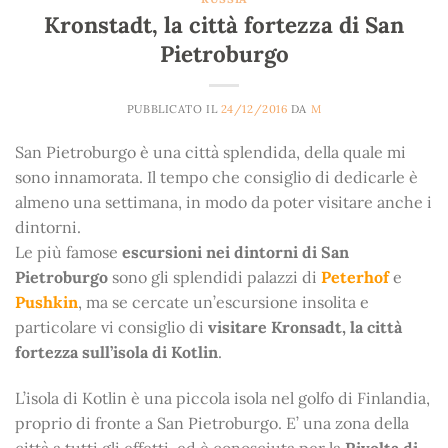
Kronstadt, la città fortezza di San
Pietroburgo
PUBBLICATO IL
24/12/2016
DA
M
San Pietroburgo è una città splendida, della quale mi
sono innamorata. Il tempo che consiglio di dedicarle è
almeno una settimana, in modo da poter visitare anche i
dintorni.
Le più famose
escursioni nei dintorni di San
Pietroburgo
sono gli splendidi palazzi di
Peterhof
e
Pushkin
, ma se cercate un’escursione insolita e
particolare vi consiglio di
visitare Kronsadt, la città
fortezza sull’isola di Kotlin
.
L’isola di Kotlin è una piccola isola nel golfo di Finlandia,
proprio di fronte a San Pietroburgo. E’ una zona della
città a tutti gli effetti, ed è conosciuta per la
Rivolta di