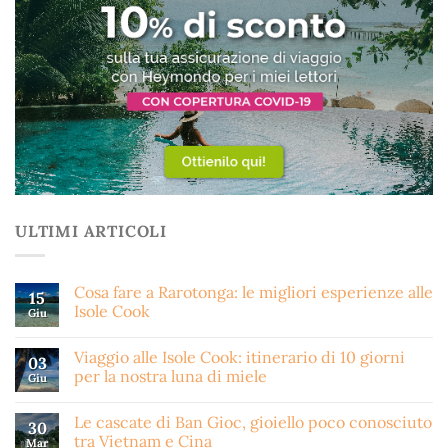
ULTIMI ARTICOLI
Cosa fare a Rarotonga: le migliori esperienze alle
15
Isole Cook
Giu
Viaggio alle Isole Cook: itinerario di 10 giorni
03
per la nostra luna di miele
Giu
Le cascate di Ban Gioc, gioiello poco conosciuto
30
tra Vietnam e Cina
Mar