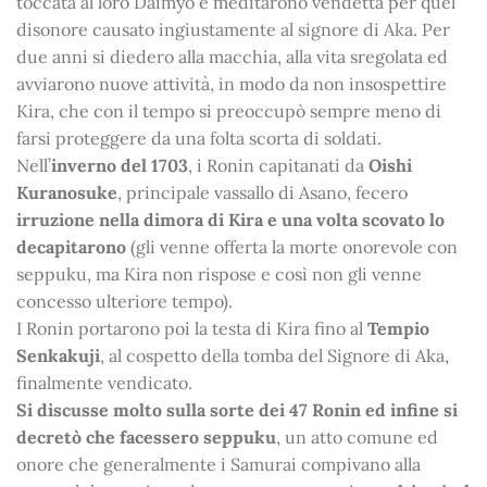
toccata al loro Daimyo e meditarono vendetta per quel
disonore causato ingiustamente al signore di Aka. Per
due anni si diedero alla macchia, alla vita sregolata ed
avviarono nuove attività, in modo da non insospettire
Kira, che con il tempo si preoccupò sempre meno di
farsi proteggere da una folta scorta di soldati.
Nell’
inverno del 1703
, i Ronin capitanati da
Oishi
Kuranosuke
, principale vassallo di Asano, fecero
irruzione nella dimora di Kira e una volta scovato lo
decapitarono
(gli venne offerta la morte onorevole con
seppuku, ma Kira non rispose e così non gli venne
concesso ulteriore tempo).
I Ronin portarono poi la testa di Kira fino al
Tempio
Senkakuji
, al cospetto della tomba del Signore di Aka,
finalmente vendicato.
Si discusse molto sulla sorte dei 47 Ronin ed infine si
decretò che facessero seppuku
, un atto comune ed
onore che generalmente i Samurai compivano alla