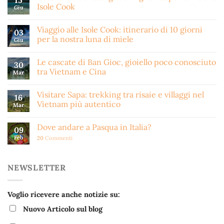
15
Isole Cook
Giu
Viaggio alle Isole Cook: itinerario di 10 giorni
03
per la nostra luna di miele
Giu
Le cascate di Ban Gioc, gioiello poco conosciuto
30
tra Vietnam e Cina
Mar
Visitare Sapa: trekking tra risaie e villaggi nel
16
Vietnam più autentico
Mar
Dove andare a Pasqua in Italia?
09
Feb
20
Commenti
NEWSLETTER
Voglio ricevere anche notizie su:
Nuovo Articolo sul blog