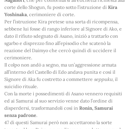
Naganori
, che per conformarsi all’etichetta richiesta alla
corte dello Shogun, fu posto sotto l’istruzione di
Kira
Yoshinaka
, cerimoniere di corte.
Per l’istruzione Kira pretese una sorta di ricompensa,
sebbene lui fosse di rango inferiore al Signore di Ako, e
dato il rifiuto sdegnato di Asano, iniziò a trattarlo con
sgarbo e disprezzo fino all’episodio che scatenò la
reazione del Daimyo che cercò quindi di uccidere il
cerimoniere.
Il colpo non andò a segno, ma un’aggressione armata
all’interno del Castello di Edo andava punita e così il
Signore di Aka fu costretto a commettere
seppuku
, il
suicidio rituale.
Con la morte i possedimenti di Asano vennero requisiti
ed ai Samurai al suo servizio venne dato l’ordine di
disperdersi, trasformandoli così in
Ronin, Samurai
senza padrone
.
47 di questi Samurai però non accettarono la sorte