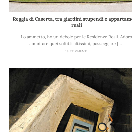
Reggia di Caserta, tra giardini stupendi e appartam
reali
Lo ammetto, ho un debole per le Residenze Reali. Adoro
ammirare quei soffitti altissimi, passeggiare [...]
18 COMMENTI