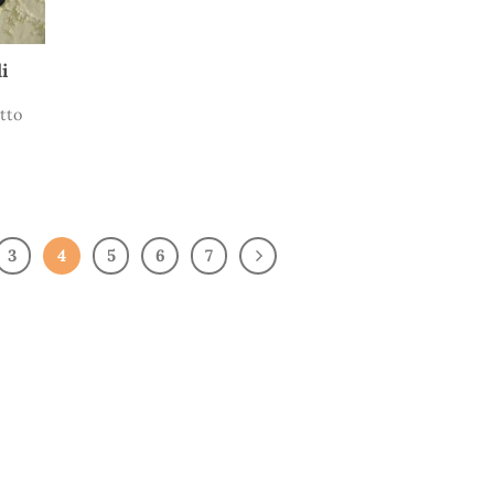
i
tto
3
4
5
6
7