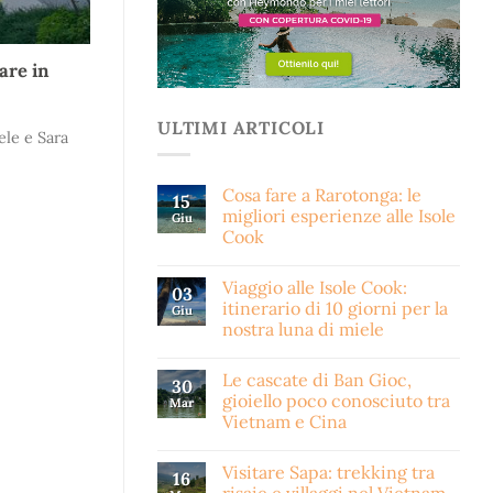
are in
ULTIMI ARTICOLI
ele e Sara
Cosa fare a Rarotonga: le
15
migliori esperienze alle Isole
Giu
Cook
Viaggio alle Isole Cook:
03
itinerario di 10 giorni per la
Giu
nostra luna di miele
Le cascate di Ban Gioc,
30
gioiello poco conosciuto tra
Mar
Vietnam e Cina
Visitare Sapa: trekking tra
16