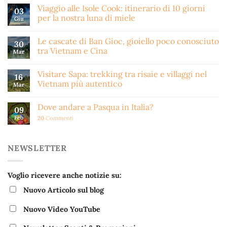
Viaggio alle Isole Cook: itinerario di 10 giorni
03
per la nostra luna di miele
Giu
Le cascate di Ban Gioc, gioiello poco conosciuto
30
tra Vietnam e Cina
Mar
Visitare Sapa: trekking tra risaie e villaggi nel
16
Vietnam più autentico
Mar
Dove andare a Pasqua in Italia?
09
Feb
20
Commenti
NEWSLETTER
Voglio ricevere anche notizie su:
Nuovo Articolo sul blog
Nuovo Video YouTube